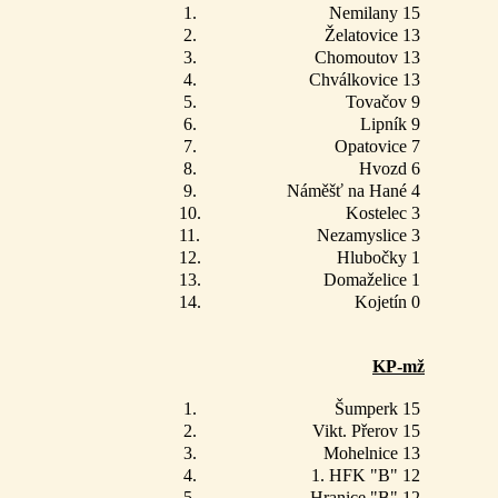
1.
Nemilany 15
2.
Želatovice 13
3.
Chomoutov 13
4.
Chválkovice 13
5.
Tovačov 9
6.
Lipník 9
7.
Opatovice 7
8.
Hvozd 6
9.
Náměšť na Hané 4
10.
Kostelec 3
11.
Nezamyslice 3
12.
Hlubočky 1
13.
Domaželice 1
14.
Kojetín 0
KP-mž
1.
Šumperk 15
2.
Vikt. Přerov 15
3.
Mohelnice 13
4.
1. HFK "B" 12
5.
Hranice "B" 12