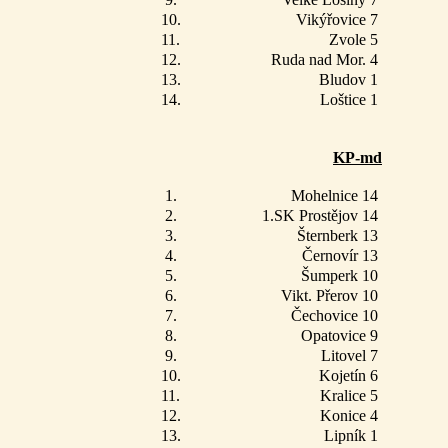
10.
Vikýřovice 7
11.
Zvole 5
12.
Ruda nad Mor. 4
13.
Bludov 1
14.
Loštice 1
KP-md
1.
Mohelnice 14
2.
1.SK Prostějov 14
3.
Šternberk 13
4.
Černovír 13
5.
Šumperk 10
6.
Vikt. Přerov 10
7.
Čechovice 10
8.
Opatovice 9
9.
Litovel 7
10.
Kojetín 6
11.
Kralice 5
12.
Konice 4
13.
Lipník 1