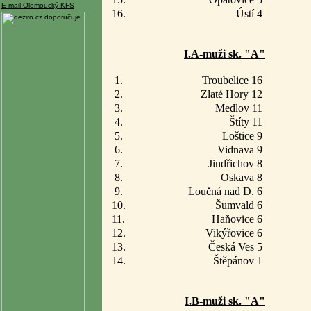
E-mail Olomoucký KFS
16.
Ústí 4
I.A-muži sk. "A"
1.
Troubelice 16
2.
Zlaté Hory 12
3.
Medlov 11
4.
Štíty 11
5.
Loštice 9
6.
Vidnava 9
7.
Jindřichov 8
8.
Oskava 8
9.
Loučná nad D. 6
10.
Šumvald 6
11.
Haňovice 6
12.
Vikýřovice 6
13.
Česká Ves 5
14.
Štěpánov 1
I.B-muži sk. "A"