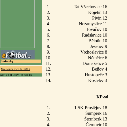
1.
Tat.Všechovice 16
2.
Kojetín 13
3.
Pivín 12
4.
Nezamyslice 11
5.
Tovačov 10
6.
Radslavice 10
7.
Bělotín 10
8.
Jesenec 9
9.
Vrchoslavice 8
10.
Němčice 6
Statistiky
11.
Domaželice 5
12.
Beňov 4
Soutěžní ročník 06/07
13.
Hustopeče 3
Akt: 21.8.2025 11:53:46
14.
Kostelec 3
KP-sd
1.
1.SK Prostějov 18
2.
Šumperk 16
3.
Šternberk 13
4.
Černovír 10