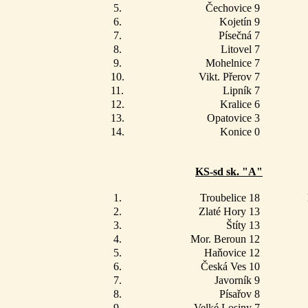
5.
Čechovice 9
6.
Kojetín 9
7.
Písečná 7
8.
Litovel 7
9.
Mohelnice 7
10.
Vikt. Přerov 7
11.
Lipník 7
12.
Kralice 6
13.
Opatovice 3
14.
Konice 0
KS-sd sk. "A"
1.
Troubelice 18
2.
Zlaté Hory 13
3.
Štíty 13
4.
Mor. Beroun 12
5.
Haňovice 12
6.
Česká Ves 10
7.
Javorník 9
8.
Písařov 8
9.
Velké Losiny 7