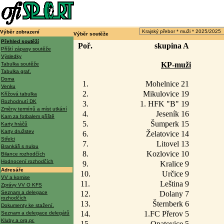
Výběr zobrazení
Výběr soutěže
Přehled soutěží
Poř.
skupina A
Příští zápasy soutěže
Výsledky
KP-muži
Tabulka soutěže
Tabulka graf.
Doma
1.
Mohelnice 21
Venku
2.
Mikulovice 19
Křížová tabulka
Rozhodnutí DK
3.
1. HFK "B" 19
Změny termínů a míst utkání
4.
Jeseník 16
Kam za fotbalem příště
5.
Šumperk 15
Karty hráčů
Karty družstev
6.
Želatovice 14
Střelci
7.
Litovel 13
Brankáři s nulou
8.
Kozlovice 10
Bilance rozhodčích
Hodnocení rozhodčích
9.
Kralice 9
Adresáře
10.
Určice 9
VV a komise
11.
Leština 9
Zprávy VV O KFS
Seznam a delegace
12.
Dolany 7
rozhodčích
13.
Šternberk 6
Dokumenty ke stažení.
14.
1.FC Přerov 5
Seznam a delegace delegátů
Kluby a org.pr.
15.
Opatovice 5