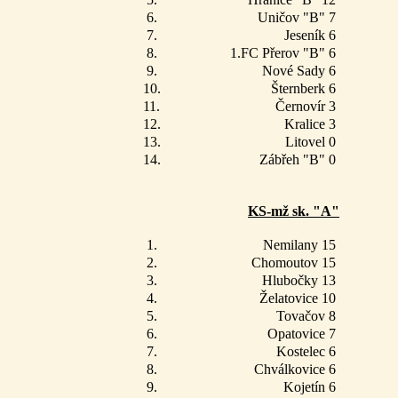
6.
Uničov "B" 7
7.
Jeseník 6
8.
1.FC Přerov "B" 6
9.
Nové Sady 6
10.
Šternberk 6
11.
Černovír 3
12.
Kralice 3
13.
Litovel 0
14.
Zábřeh "B" 0
KS-mž sk. "A"
1.
Nemilany 15
2.
Chomoutov 15
3.
Hlubočky 13
4.
Želatovice 10
5.
Tovačov 8
6.
Opatovice 7
7.
Kostelec 6
8.
Chválkovice 6
9.
Kojetín 6