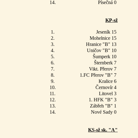
14.
Písečná 0
KP-sž
1.
Jeseník 15
2.
Mohelnice 15
3.
Hranice "B" 13
4.
Uničov "B" 10
5.
Šumperk 10
6.
Šternberk 7
7.
Vikt. Přerov 7
8.
1.FC Přerov "B" 7
9.
Kralice 6
10.
Černovír 4
11.
Litovel 3
12.
1. HFK "B" 3
13.
Zábřeh "B" 1
14.
Nové Sady 0
KS-sž sk. "A"